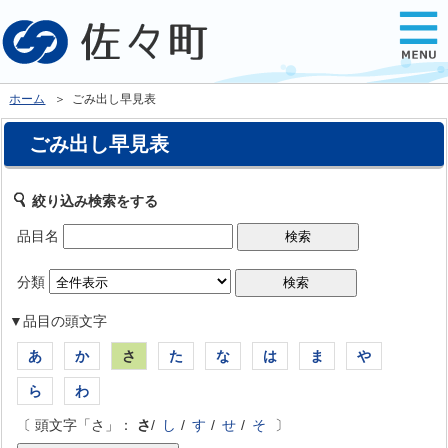
ホーム
＞ ごみ出し早見表
ごみ出し早見表
絞り込み検索をする
品目名
分類
▼品目の頭文字
あ
か
さ
た
な
は
ま
や
ら
わ
〔 頭文字「さ」：
さ
/
し
/
す
/
せ
/
そ
〕