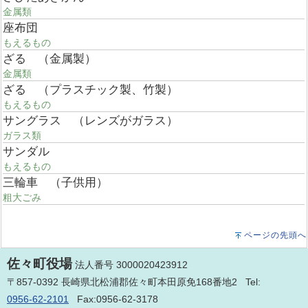
金属類
座布団
もえるもの
ざる （金属製）
金属類
ざる （プラスチック製、竹製）
もえるもの
サングラス （レンズがガラス）
ガラス類
サンダル
もえるもの
三輪車 （子供用）
粗大ごみ
ページの先頭へ
佐々町役場
法人番号 3000020423912
〒857-0392 長崎県北松浦郡佐々町本田原免168番地2 Tel:
0956-62-2101
Fax:0956-62-3178