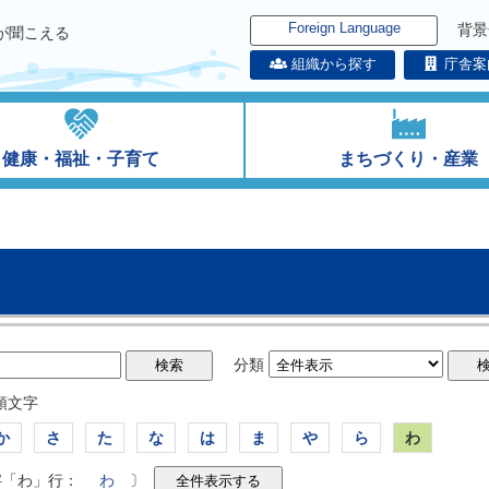
Foreign Language
背景
が聞こえる
組織から探す
庁舎案
健康・福祉・子育て
まちづくり・産業
分類
頭文字
か
さ
た
な
は
ま
や
ら
わ
字「わ」行：
わ
〕