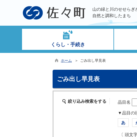
山の緑と川のせせらぎ
自然と調和したまち
くらし・手続き
ホーム
＞ ごみ出し早見表
ごみ出し早見表
絞り込み検索をする
品目名
▼品目の
あ
〔 頭文