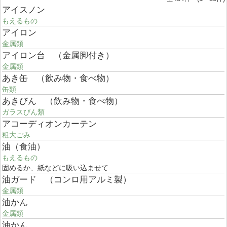
アイスノン
もえるもの
アイロン
金属類
アイロン台 （金属脚付き）
金属類
あき缶 （飲み物・食べ物）
缶類
あきびん （飲み物・食べ物）
ガラスびん類
アコーディオンカーテン
粗大ごみ
油（食油）
もえるもの
固めるか、紙などに吸い込ませて
油ガード （コンロ用アルミ製）
金属類
油かん
金属類
油かん