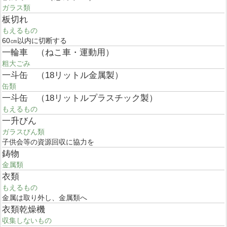
ガラス類
板切れ
もえるもの
60㎝以内に切断する
一輪車 （ねこ車・運動用）
粗大ごみ
一斗缶 （18リットル金属製）
缶類
一斗缶 （18リットルプラスチック製）
もえるもの
一升びん
ガラスびん類
子供会等の資源回収に協力を
鋳物
金属類
衣類
もえるもの
金属は取り外し、金属類へ
衣類乾燥機
収集しないもの