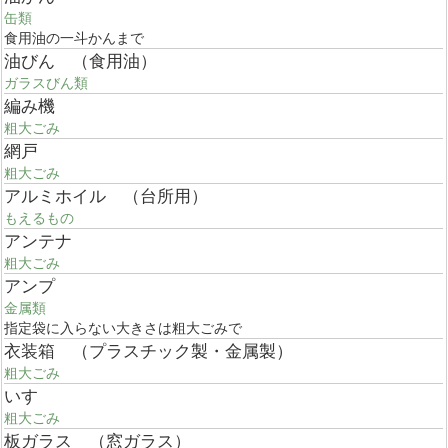
缶類
食用油の一斗かんまで
油びん （食用油）
ガラスびん類
編み機
粗大ごみ
網戸
粗大ごみ
アルミホイル （台所用）
もえるもの
アンテナ
粗大ごみ
アンプ
金属類
指定袋に入らない大きさは粗大ごみで
衣装箱 （プラスチック製・金属製）
粗大ごみ
いす
粗大ごみ
板ガラス （窓ガラス）