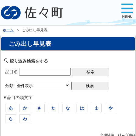
ホーム
＞ ごみ出し早見表
ごみ出し早見表
絞り込み検索をする
品目名
分類
▼品目の頭文字
あ
か
さ
た
な
は
ま
や
ら
わ
全484件 (1～30件)