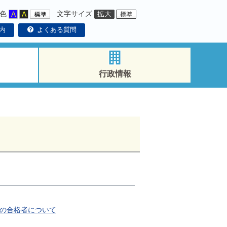
色
文字サイズ
内
よくある質問
行政情報
験の合格者について