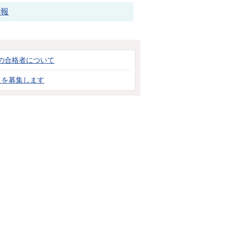
情報
験の合格者について
）を募集します