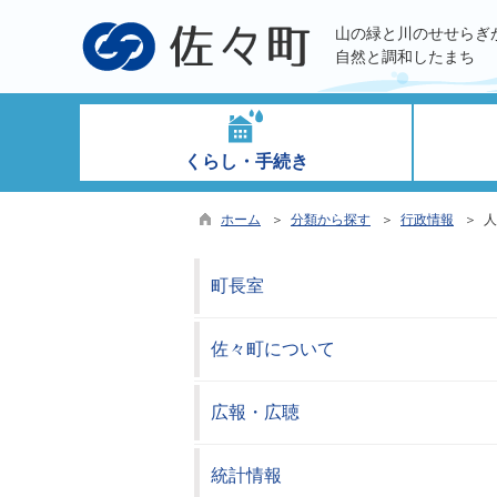
山の緑と川のせせらぎ
自然と調和したまち
くらし・手続き
ホーム
＞
分類から探す
＞
行政情報
＞ 人
町長室
佐々町について
広報・広聴
統計情報