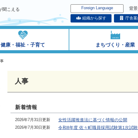
Foreign Language
背景
が聞こえる
組織から探す
庁舎案
健康・福祉・子育て
まちづくり・産業
事
人事
新着情報
2026年7月31日更新
女性活躍推進法に基づく情報の公開
2026年7月30日更新
令和8年度 佐々町職員採用試験第1次試