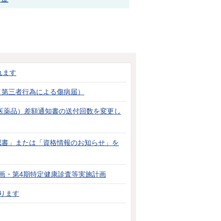
れます
（第三者行為による傷病届）
医薬品）差額通知書の送付回数を変更し
認書」または「資格情報のお知らせ」を
画・第4期特定健康診査等実施計画
ります