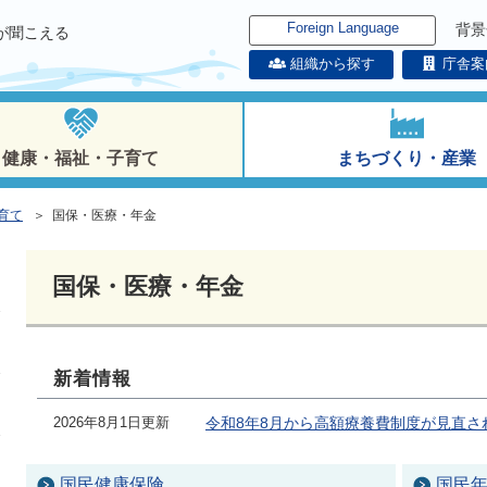
Foreign Language
背景
が聞こえる
組織から探す
庁舎案
健康・福祉・子育て
まちづくり・産業
育て
＞ 国保・医療・年金
国保・医療・年金
新着情報
2026年8月1日更新
令和8年8月から高額療養費制度が見直さ
国民健康保険
国民