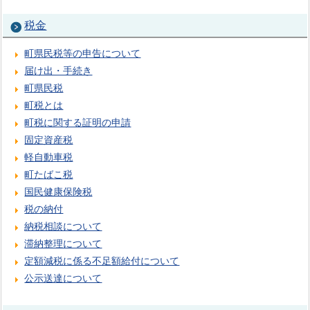
税金
町県民税等の申告について
届け出・手続き
町県民税
町税とは
町税に関する証明の申請
固定資産税
軽自動車税
町たばこ税
国民健康保険税
税の納付
納税相談について
滞納整理について
定額減税に係る不足額給付について
公示送達について