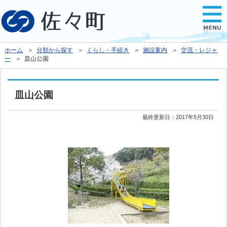
ホーム
＞
分類から探す
＞
くらし・手続き
＞
施設案内
＞
交流・レジャ
ー
＞ 皿山公園
皿山公園
最終更新日：
2017年5月30日