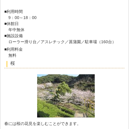
■利用時間
9：00～18：00
■休館日
年中無休
■施設設備
ローラー滑り台／アスレチック／菖蒲園／駐車場（160台）
■利用料金
無料
桜
春には桜の花見を楽しむことができます。