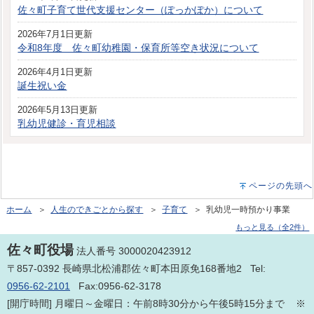
佐々町子育て世代支援センター（ぽっかぽか）について
2026年7月1日更新
令和8年度 佐々町幼稚園・保育所等空き状況について
2026年4月1日更新
誕生祝い金
2026年5月13日更新
乳幼児健診・育児相談
ページの先頭へ
ホーム
＞
人生のできごとから探す
＞
子育て
＞ 乳幼児一時預かり事業
もっと見る（全2件）
佐々町役場
法人番号 3000020423912
〒857-0392 長崎県北松浦郡佐々町本田原免168番地2 Tel:
0956-62-2101
Fax:0956-62-3178
[開庁時間] 月曜日～金曜日：午前8時30分から午後5時15分まで ※