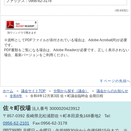
ファックス：0956-62-3178
（ID:4332）
別ウィンドウで開きます
※資料としてPDFファイルが添付されている場合は、Adobe Acrobat(R)が必要
です。
PDF書類をご覧になる場合は、Adobe Readerが必要です。正しく表示されない
場合、最新バージョンをご利用ください。
ページの先頭へ
ホーム
＞
議会サイトTOP
＞
分類から探す（議会）
＞
議会からのお知らせ
＞
令和4年
＞ 令和4年12月第3回 佐々町議会臨時会 会期日程
佐々町役場
法人番号 3000020423912
〒857-0392 長崎県北松浦郡佐々町本田原免168番地2 Tel:
0956-62-2101
Fax:0956-62-3178
[開庁時間] 月曜日～金曜日：午前8時30分から午後5時15分まで ※