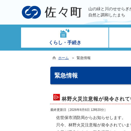
山の緑と川のせせらぎ
自然と調和したまち
くらし・手続き
ホーム
＞ 緊急情報
緊急情報
林野火災注意報が発令されて
最終更新日［
2026年8月6日 12時20分
］
佐世保市消防局からお知らせします。
只今、林野火災注意報が発令されていま