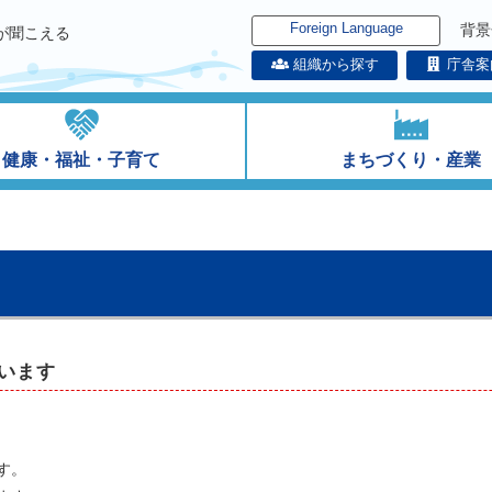
Foreign Language
背景
が聞こえる
組織から探す
庁舎案
健康・福祉・子育て
まちづくり・産業
います
す。