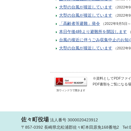
大型の台風が接近しています
（2022年
大型の台風が接近しています
（2022年
「高齢者等避難」発令
（2022年9月5日～
本日午後4時より避難所を開設します
（
台風の接近に伴うごみ収集中止のお知
大型の台風が接近しています
（2022年
※資料としてPDFファイル
PDF書類をご覧になる場
別ウィンドウで開きます
佐々町役場
法人番号 3000020423912
〒857-0392 長崎県北松浦郡佐々町本田原免168番地2 Tel: