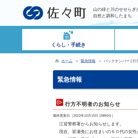
山の緑と川のせせらぎ
自然と調和したまち
くらし・手続き
ホーム
＞
緊急情報
＞ バックナンバー [ 行
緊急情報
行方不明者のお知らせ
最終更新日［
2022年10月15日 15時0分
］
江迎警察署からお知らせします。
現在、皆瀬免にお住まいの６０代の女性