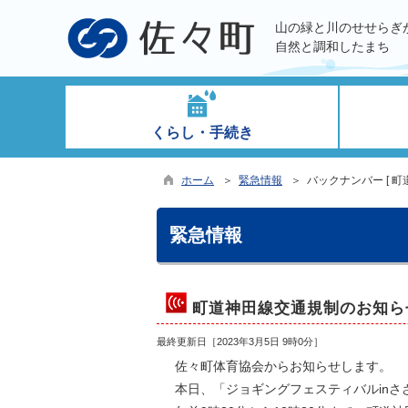
山の緑と川のせせらぎ
自然と調和したまち
くらし・手続き
ホーム
＞
緊急情報
＞ バックナンバー [ 町
緊急情報
町道神田線交通規制のお知ら
最終更新日［
2023年3月5日 9時0分
］
佐々町体育協会からお知らせします。
本日、「ジョギングフェスティバルinさ