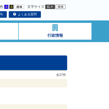
色
文字サイズ
内
よくある質問
行政情報
全27件