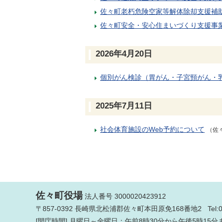
佐々町老朽危険空家等解体除却支援補
佐々町安全・安心住まいづくり支援事
2026年4月20日
個別がん検診（胃がん・子宮頸がん・
2025年7月11日
社会体育施設のWeb予約について
（佐
佐々町役場
法人番号 3000020423912
〒857-0392 長崎県北松浦郡佐々町本田原免168番地2 Tel:
[開庁時間] 月曜日～金曜日：午前8時30分から午後5時15